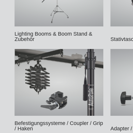
Ha
Le
Fo
DM
Jo
Lighting Booms & Boom Stand &
Po
Zubehör
Stativtas
Zi
Ar
La
Zu
HM
So
Tr
Xe
In
Ar
St
Li
Sa
St
Befestigungssysteme / Coupler / Grip
Au
/ Haken
Adapter /