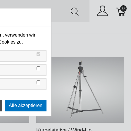
0
AV
Stock Clearing
en, verwenden wir
Cookies zu.
Kurbelstative / Wind-Up