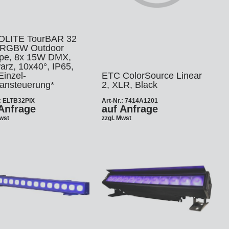
LITE TourBAR 32
 RGBW Outdoor
e, 8x 15W DMX,
arz, 10x40°, IP65,
Einzel-
ETC ColorSource Linear
lansteuerung*
2, XLR, Black
.: ELTB32PIX
Art-Nr.: 7414A1201
Anfrage
auf Anfrage
Mwst
zzgl. Mwst