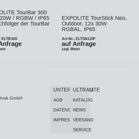
LITE TourBar 300
 20W / RGBW / IP65
EXPOLITE TourStick Neo,
chfolger der TourBar
Outdoor, 12x 30W
RGBAL, IP65
.: ELTB300
Art-Nr.: ELTSN12IP
Anfrage
auf Anfrage
Mwst
zzgl. Mwst
UNTERNEHMEN
ULTRALITE
technik GmbH
AGB
KATALOG
DATENSCHUTZ
NEWS
IMPRESSUM
VERSAND
SERVICE