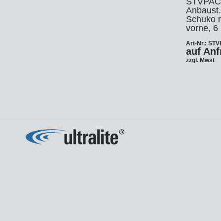
Fi
STVPAC 
Pe
Anbaust.
Gi
Schuko r
St
vorne, 6
Tr
Ga
So
Art-Nr.: ST
auf Anf
Cu
DM
zzgl. Mwst
Op
fü
DM
Wi
Te
Sc
DM
De
So
Pa