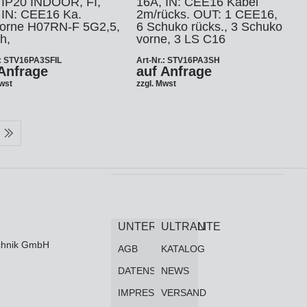
 IP20 INDOOR, FI,
16A, IN: CEE16 Kabel
 IN: CEE16 Ka.
2m/rücks. OUT: 1 CEE16,
orne H07RN-F 5G2,5,
6 Schuko rücks., 3 Schuko
h,
vorne, 3 LS C16
.: STV16PA3SFIL
Art-Nr.: STV16PA3SH
Anfrage
auf Anfrage
Mwst
zzgl. Mwst
UNTERNEHMEN
ULTRALITE
technik GmbH
AGB
KATALOG
DATENSCHUTZ
NEWS
IMPRESSUM
VERSAND