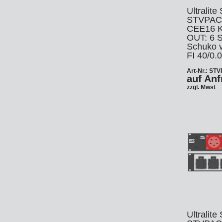
Ha
Ultralite
Le
Fo
STVPAC 1
DM
CEE16 K
OUT: 6 S
Jo
Schuko v
FI 40/0.
Po
Art-Nr.: ST
Zi
Ar
auf Anf
La
zzgl. Mwst
Zu
HM
So
Tr
Xe
In
Ar
St
Li
Sa
St
Au
Ultralite