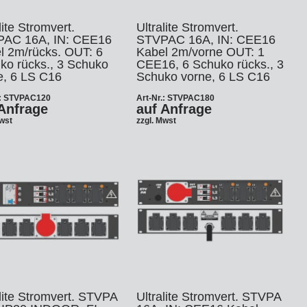
lite Stromvert.
Ultralite Stromvert.
AC 16A, IN: CEE16
STVPAC 16A, IN: CEE16
l 2m/rücks. OUT: 6
Kabel 2m/vorne OUT: 1
ko rücks., 3 Schuko
CEE16, 6 Schuko rücks., 3
e, 6 LS C16
Schuko vorne, 6 LS C16
.: STVPAC120
Art-Nr.: STVPAC180
Anfrage
auf Anfrage
Mwst
zzgl. Mwst
alite Stromvert. STVPA
Ultralite Stromvert. STVPA