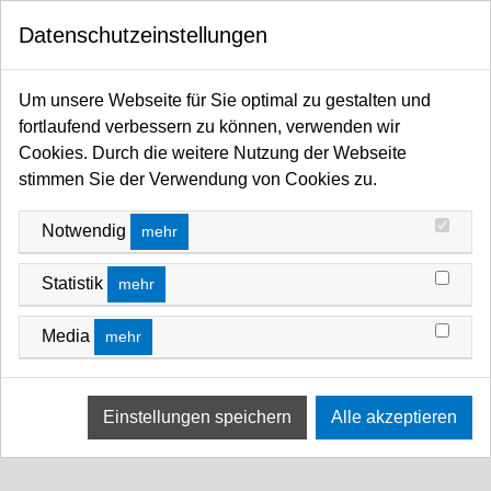
0
Datenschutzeinstellungen
Startseite
Lichtsteuerungen / DMX-Recorder / Splitter / Merger / Wireless-DMX / Dimmer /
Um unsere Webseite für Sie optimal zu gestalten und
Switch / Relais-Systeme
fortlaufend verbessern zu können, verwenden wir
Zero88 Dimmer
Zero88 Chilli Zubehör
ZERO88 CHILLI ZUBEHÖR
Cookies. Durch die weitere Nutzung der Webseite
stimmen Sie der Verwendung von Cookies zu.
FILTERN NACH
SORTIEREN NACH
Notwendig
mehr
Keine Ergebnisse
Statistik
mehr
Wir konnten keine Übereinstimmung für diese Filter
finden.
Media
mehr
Bitte versuchen Sie eine andere Wahl.