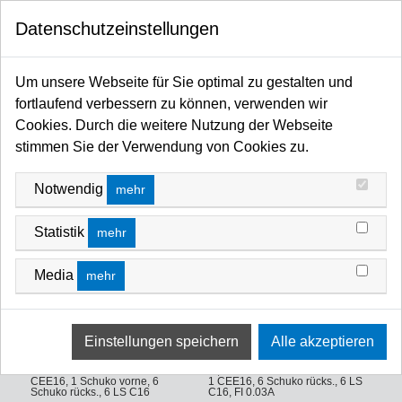
0
Datenschutzeinstellungen
Startseite
Kabel / Stecker / Verteiler
Stromverteiler
19 Zoll - 2HE Stromverteiler 16A mit Multimessgerät
Um unsere Webseite für Sie optimal zu gestalten und
19 ZOLL - 2HE STROMVERTEILER 16A MIT
fortlaufend verbessern zu können, verwenden wir
MULTIMESSGERÄT
Cookies. Durch die weitere Nutzung der Webseite
stimmen Sie der Verwendung von Cookies zu.
FILTERN NACH
SORTIEREN NACH
Notwendig
mehr
Statistik
mehr
Media
mehr
Ultralite Stromvert. STVPAM 16A,
Ultralite Stromvert. STVPAM 16A,
IN: CEE16 Anbaust./rücks. OUT: 1
FI, IN: CEE16 Ka. 2m/vorne OUT:
CEE16, 1 Schuko vorne, 6
1 CEE16, 6 Schuko rücks., 6 LS
Schuko rücks., 6 LS C16
C16, FI 0.03A