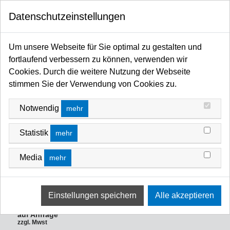
0
Datenschutzeinstellungen
Startseite
Licht / Spots / Scheinwerfer / Moving Heads / Profiler / Panels / Sticks / Fluter
Um unsere Webseite für Sie optimal zu gestalten und
Lichtmessgeräte
fortlaufend verbessern zu können, verwenden wir
LICHTMESSGERÄTE
Cookies. Durch die weitere Nutzung der Webseite
FILTERN NACH
SORTIEREN NACH
stimmen Sie der Verwendung von Cookies zu.
Notwendig
mehr
Statistik
mehr
Media
mehr
Sekonic C-800 Spectromaster
Farb- und Beleuchtungsmesser
Art-Nr.: SE C800
auf Anfrage
zzgl. Mwst