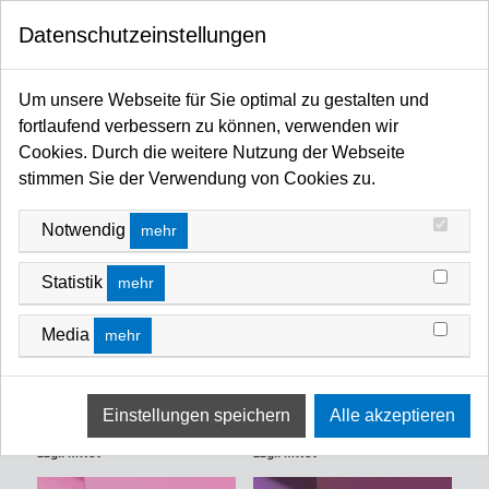
0
Datenschutzeinstellungen
Startseite
Filter / Farbfilter
Farbfilter Rollen und Zuschnitte
Rot-Bereich
ROT-BEREICH
Um unsere Webseite für Sie optimal zu gestalten und
fortlaufend verbessern zu können, verwenden wir
FILTERN NACH
SORTIEREN NACH
Cookies. Durch die weitere Nutzung der Webseite
stimmen Sie der Verwendung von Cookies zu.
Notwendig
mehr
Statistik
mehr
Media
mehr
LEE-Filters, Nr. 008, Rolle
LEE-Filters, Nr. 036, Rolle
762x122cm normal, Dark Salmon
762x122cm normal, Medium Pink
Art-Nr.: LFR008
Art-Nr.: LFR036
auf Anfrage
auf Anfrage
zzgl. Mwst
zzgl. Mwst