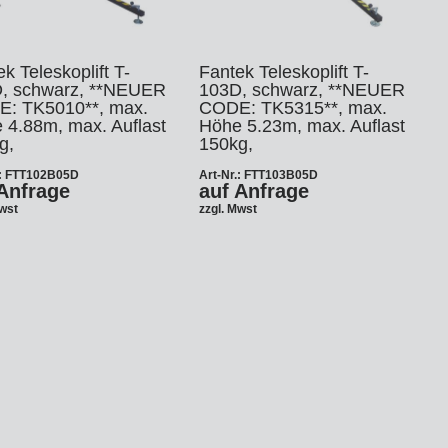
k Teleskoplift T-
Fantek Teleskoplift T-
, schwarz, **NEUER
103D, schwarz, **NEUER
: TK5010**, max.
CODE: TK5315**, max.
 4.88m, max. Auflast
Höhe 5.23m, max. Auflast
g,
150kg,
.: FTT102B05D
Art-Nr.: FTT103B05D
Anfrage
auf Anfrage
Mwst
zzgl. Mwst