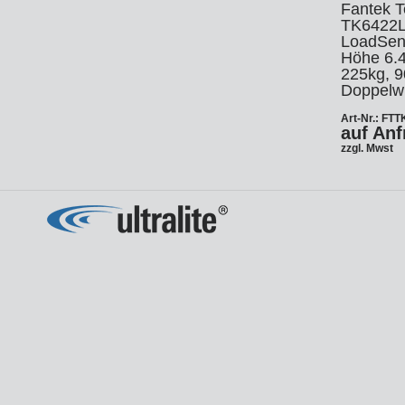
Ha
Fantek Te
Le
TK6422L
Fo
LoadSen
DM
Höhe 6.4
Jo
225kg, 
Doppelw
Po
Art-Nr.: FT
auf Anf
Zi
Ar
La
zzgl. Mwst
Zu
HM
So
Tr
Xe
In
Ar
St
Li
Sa
St
Au