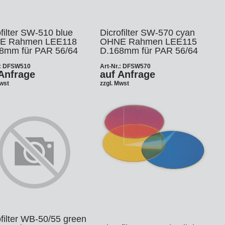
filter SW-510 blue
Dicrofilter SW-570 cyan
E Rahmen LEE118
OHNE Rahmen LEE115
8mm für PAR 56/64
D.168mm für PAR 56/64
.: DFSW510
Art-Nr.: DFSW570
Anfrage
auf Anfrage
Mwst
zzgl. Mwst
ofilter WB-50/55 green