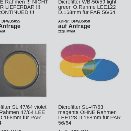
 Rahmen !!! NICHT
Dicrofilter WB-50/59 light
 LIEFERBAR !!!
green O.Rahme LEE122
ONTINUED !!!
D.168mm für PAR 56/64
.: DFWB5055
Art-Nr.: DFWB5059
Anfrage
auf Anfrage
Mwst
zzgl. Mwst
filter SL 47/64 violet
Dicrofilter SL-47/63
. Rahmen 47/64 LEE
magenta OHNE Rahmen
D.168mm für PAR
LEE128 D.168mm für PAR
4
56/64