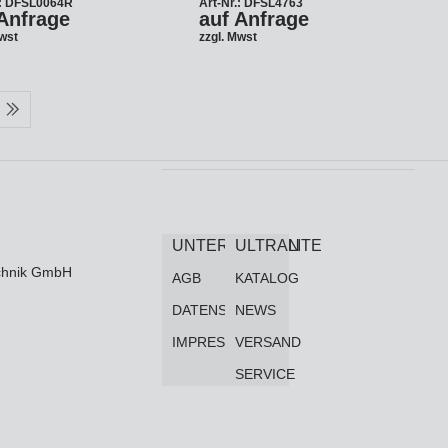
.: DFSL0064R
Art-Nr.: DFSL4763
Anfrage
auf Anfrage
Mwst
zzgl. Mwst
UNTERNEHMEN
ULTRALITE
technik GmbH
AGB
KATALOG
DATENSCHUTZ
NEWS
IMPRESSUM
VERSAND
SERVICE