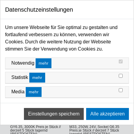
0
Datenschutzeinstellungen
Startseite
Leuchtmittel / Fassungen
Halogenlampen
Sonstige Stiftsockellampen ohne Reflektor
Um unsere Webseite für Sie optimal zu gestalten und
SONSTIGE STIFTSOCKELLAMPEN OHNE
fortlaufend verbessern zu können, verwenden wir
REFLEKTOR
Cookies. Durch die weitere Nutzung der Webseite
stimmen Sie der Verwendung von Cookies zu.
FILTERN NACH
SORTIEREN NACH
Notwendig
mehr
Statistik
mehr
Media
mehr
Philips 13090, 50W, 24V, Sockel
Philips 6958/10H, EVC/FGX,
GY6.35, 3000K Preis je Stück //
M33, 250W, 24V, Sockel G6.35
derzeit 5 Stück lagernd
Preis je Stück // derzeit 7 Stück