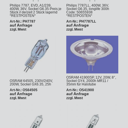
Philips 7787, EVD, A1/239,
Philips 7787LL, 400W, 36V,
400W, 36V, Sockel G6.35 Preis je
Sockel G6.35, longlife 300h
Stück // derzeit 2 Stück lagernd
Code: 50655938
*RESTPOSTEN*
*RESTPOSTEN*
Art-Nr.: PH7787
Art-Nr.: PH7787LL
auf Anfrage
auf Anfrage
zzgl. Mwst
zzgl. Mwst
OSRAM 41900SP, 12V, 20W, 8°,
OSRAM 64505, 230V/240V,
Sockel GY4, 2000h MR11 /
200W, Sockel GX6.35, 25h
35mm für Halotube
Art-Nr.: OS64505
Art-Nr.: OS41900
auf Anfrage
auf Anfrage
zzgl. Mwst
zzgl. Mwst