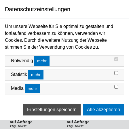
0
Datenschutzeinstellungen
Startseite
Kabel / Stecker / Verteiler
Steckverbinder
HDMI
HDMI
Um unsere Webseite für Sie optimal zu gestalten und
fortlaufend verbessern zu können, verwenden wir
FILTERN NACH
SORTIEREN NACH
Cookies. Durch die weitere Nutzung der Webseite
stimmen Sie der Verwendung von Cookies zu.
Notwendig
mehr
Statistik
mehr
Media
mehr
Neutrik Reversibler HDMI-
Neutrik Reversibler HDMI-
Adapter, Nickel, D-Gehäuse,
Adapter, schwarz, D-Gehäuse,
Serie: HDMI
Serie: HDMI
Art-Nr.: NAHDMIW
Art-Nr.: NAHDMIWB
auf Anfrage
auf Anfrage
zzgl. Mwst
zzgl. Mwst