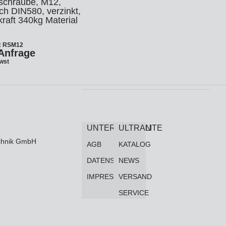
schraube, M12,
ch DIN580, verzinkt,
raft 340kg Material
.: RSM12
Anfrage
Mwst
UNTERNEHMEN
ULTRALITE
technik GmbH
AGB
KATALOG
DATENSCHUTZ
NEWS
IMPRESSUM
VERSAND
SERVICE