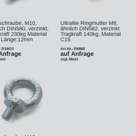
schraube, M10,
Ultralite Ringmutter M8,
ch DIN580, verzinkt,
ähnlich DIN582, verzinkt
raft 230kg Material
Tragkraft 140kg, Material
 Länge:12mm
C15
.: RSM10
Art-Nr.: RMM8
Anfrage
auf Anfrage
Mwst
zzgl. Mwst