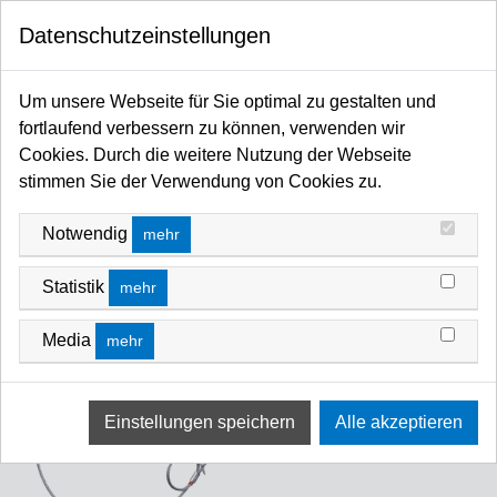
0
Datenschutzeinstellungen
Startseite
Traversen / Rigging Kettenzüge / Anschlagmittel / Arbeitsschutz
Anschlagmittel
Fangseile / Anschlagseile
Um unsere Webseite für Sie optimal zu gestalten und
FANGSEILE / ANSCHLAGSEILE
fortlaufend verbessern zu können, verwenden wir
Cookies. Durch die weitere Nutzung der Webseite
stimmen Sie der Verwendung von Cookies zu.
Notwendig
mehr
Statistik
mehr
Fangseile
Fangseile Eco
Media
mehr