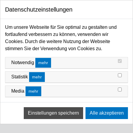
0
Datenschutzeinstellungen
Startseite
Aktionen
Sale
MAXIMA-ABVERKAUF
MAXIMA-ABVERKAUF
Um unsere Webseite für Sie optimal zu gestalten und
fortlaufend verbessern zu können, verwenden wir
FILTERN NACH
SORTIEREN NACH
Cookies. Durch die weitere Nutzung der Webseite
stimmen Sie der Verwendung von Cookies zu.
Keine Ergebnisse
Notwendig
mehr
Wir konnten keine Übereinstimmung für diese Filter
finden.
Statistik
mehr
Bitte versuchen Sie eine andere Wahl.
Media
mehr