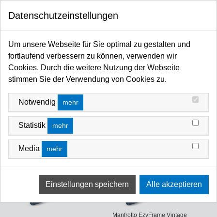
0
Datenschutzeinstellungen
Startseite
Flags / Scrims / Frames / Hintergründe / Stillleben / Fotoschirme / Diffusoren /
Um unsere Webseite für Sie optimal zu gestalten und
Reflektoren / Softboxen
fortlaufend verbessern zu können, verwenden wir
Hintergrund Foto allgemein
Hintergründe mit/für festen Rahmen
HINTERGRÜNDE MIT/FÜR FESTEN
Cookies. Durch die weitere Nutzung der Webseite
stimmen Sie der Verwendung von Cookies zu.
RAHMEN
FILTERN NACH
SORTIEREN NACH
Notwendig
mehr
Statistik
mehr
Media
mehr
Manfrotto EzyFrame Vintage