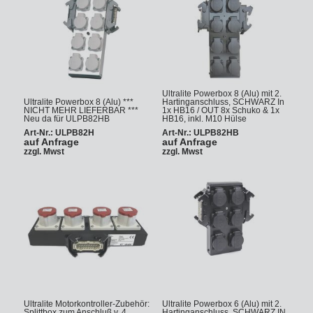
Ultralite Powerbox 8 (Alu) mit 2.
Ultralite Powerbox 8 (Alu) ***
Hartinganschluss, SCHWARZ In
NICHT MEHR LIEFERBAR ***
1x HB16 / OUT 8x Schuko & 1x
Neu da für ULPB82HB
HB16, inkl. M10 Hülse
Art-Nr.: ULPB82H
Art-Nr.: ULPB82HB
auf Anfrage
auf Anfrage
zzgl. Mwst
zzgl. Mwst
Ultralite Motorkontroller-Zubehör:
Ultralite Powerbox 6 (Alu) mit 2.
Splittbox zum Anschluß v. 4
Hartinganschluss, SCHWARZ IN