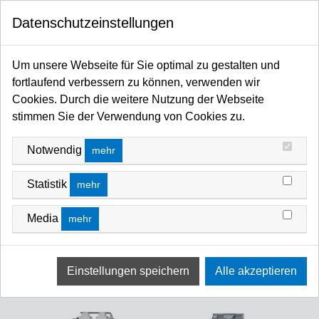
0
Datenschutzeinstellungen
Startseite
Kabel / Stecker / Verteiler
Powerboxen / PAR Bars / Verteilerleisten /-Peitschen
Powerboxen
Um unsere Webseite für Sie optimal zu gestalten und
POWERBOXEN
fortlaufend verbessern zu können, verwenden wir
Cookies. Durch die weitere Nutzung der Webseite
FILTERN NACH
SORTIEREN NACH
stimmen Sie der Verwendung von Cookies zu.
Notwendig
mehr
Statistik
mehr
Media
mehr
Ultralite Powerbox 6 (Alu),
Ultralite Powerbox 8 (Alu) ***
SCHWARZ IN 1x HB16 / OUT 6x
NICHT MEHR LIEFERBAR ***
Schuko, inkl. M10 Hülse
Alternative in schwarz: ULPB8B
Art-Nr.: ULPB6B
Art-Nr.: ULPB8
auf Anfrage
auf Anfrage
zzgl. Mwst
zzgl. Mwst