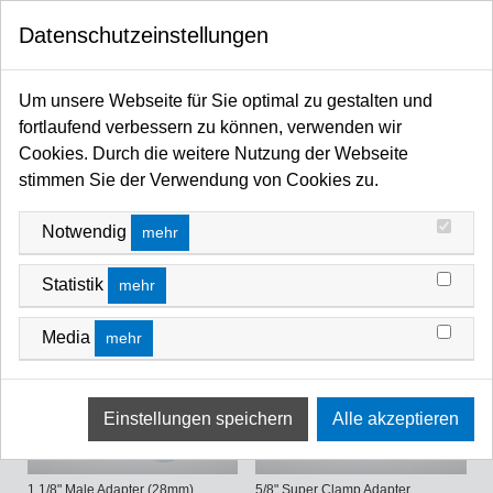
0
Datenschutzeinstellungen
Startseite
MANFROTTO SHOP
Adapter / Zapfen / Bolzen / Hülsen
ADAPTER / ZAPFEN / BOLZEN / HÜLSEN
Um unsere Webseite für Sie optimal zu gestalten und
fortlaufend verbessern zu können, verwenden wir
Cookies. Durch die weitere Nutzung der Webseite
stimmen Sie der Verwendung von Cookies zu.
Notwendig
mehr
Statistik
mehr
5/8" Male Adapter (16mm)
5/8" Female Adapter (16mm)
Media
mehr
1 1/8" Male Adapter (28mm)
5/8" Super Clamp Adapter