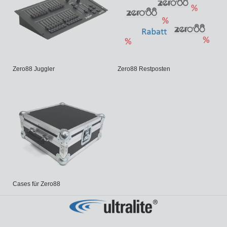
regelmäßig Software-Updates an, die in Zusammenarbeit mit
unseren Anwendern erstellt werden. Software-Trends und Ideen
werden wenn möglich mit einbezogen und halten unsere Kunden
immer auf dem neuesten Stand.
Marktführende 3 Jahre Garantie
Kontinuierliche Innovationen
Zero88 Juggler
Zero88 Restposten
Kostenloser Software-Update-Service
FLX-Serie
Voll ausgestattet und einfach zu bedienen. Entwickelt für ein breites
Spektrum anspruchsvoller Anwendungen in Theaterhäusern,
Mehrzweckhallen, Bildungsstätten, TV-Studios und für Einsätze bei
Live-Events.
FLX S24
Die FLX S Serie ist portabel, leicht zu erlernen und einfach zu
bedienen. Mit den kompakten 19" Abmessungen bietet die FLX S24
leistungsfähige Eigenschaften zur Steuerung von 48 Moving Lights,
LED-Systemen und Dimmerkreisen.
Cases für Zero88
FLX S48
Doppelte Leistungsfähigkeit mit intuitiver Hands-on-Steuerung von
bis zu 96 Moving Lights oder LED-Systemen, gepaart mit einem
Monitorausgang zum schnellen Zugriff auf Paletten und zur