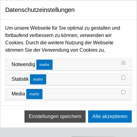
0
Datenschutzeinstellungen
Startseite
Lichtsteuerungen / DMX-Recorder / Splitter / Merger / Wireless-DMX / Dimmer /
Um unsere Webseite für Sie optimal zu gestalten und
Switch / Relais-Systeme
fortlaufend verbessern zu können, verwenden wir
LICHTSTEUERUNGEN / DMX-RECORDER /
Cookies. Durch die weitere Nutzung der Webseite
SPLITTER / MERGER / WIRELESS-DMX /
stimmen Sie der Verwendung von Cookies zu.
DIMMER / SWITCH / RELAIS-SYSTEME
Notwendig
mehr
Statistik
mehr
Media
mehr
Zero88 Lichtsteuerungen
Zero88 DMX Peripherie