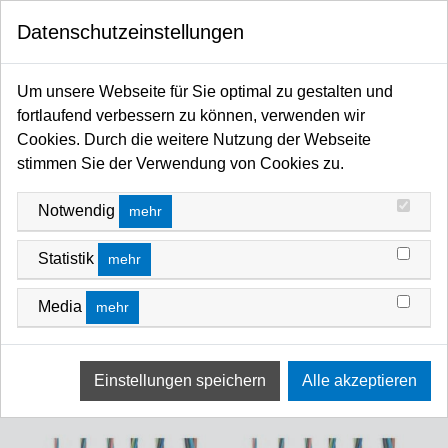
0
Datenschutzeinstellungen
Startseite
Kabel / Stecker / Verteiler
Kabel
Meterware lose & auf Rollen
Gummi-Kabel TITANEX
Um unsere Webseite für Sie optimal zu gestalten und
GUMMI-KABEL TITANEX
fortlaufend verbessern zu können, verwenden wir
Cookies. Durch die weitere Nutzung der Webseite
FILTERN NACH
NEUSTE ZUERST
stimmen Sie der Verwendung von Cookies zu.
Notwendig
mehr
Statistik
mehr
Media
mehr
Meterware Gummikabel TITANEX
Meterware Gummikabel TITANEX
5x35.0mm², H07RN-F
5x16.0mm², H07RN-F
Art-Nr.: TIKA0535
Art-Nr.: TIKA0516
auf Anfrage
auf Anfrage
zzgl. Mwst
zzgl. Mwst