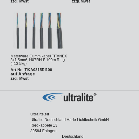
zzgl. Mwst
zzgl. Mwst
Meterware Gummikabel TITANEX
3x1.5mm², H07RN-F 100m Ring
(=13.5kg)
Art-Nr.: TIKA0315RI100
auf Anfrage
zzgl. Mwst
ultralite.eu
Ultralite Deutschland Härle Lichttechnik GmbH
Riedkäppele 13
89584 Ehingen
Deutschland