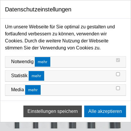
0
Datenschutzeinstellungen
Startseite
Kabel / Stecker / Verteiler
Kabel
Meterware lose & auf Rollen
Gummi-Kabel TITANEX
Um unsere Webseite für Sie optimal zu gestalten und
fortlaufend verbessern zu können, verwenden wir
Cookies. Durch die weitere Nutzung der Webseite
stimmen Sie der Verwendung von Cookies zu.
Notwendig
mehr
Statistik
mehr
Media
mehr