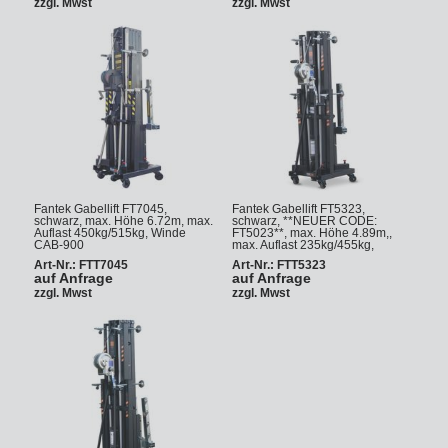
zzgl. Mwst
zzgl. Mwst
Fantek Gabellift FT7045,
Fantek Gabellift FT5323,
schwarz, max. Höhe 6.72m, max.
schwarz, **NEUER CODE:
Auflast 450kg/515kg, Winde
FT5023**, max. Höhe 4.89m,,
CAB-900
max. Auflast 235kg/455kg,
Art-Nr.: FTT7045
Art-Nr.: FTT5323
auf Anfrage
auf Anfrage
zzgl. Mwst
zzgl. Mwst