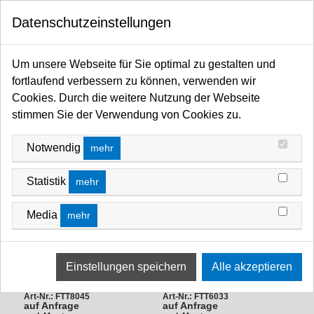
0
Datenschutzeinstellungen
Startseite
FANTEK SHOP
GABELLIFTE
GABELLIFTE
Um unsere Webseite für Sie optimal zu gestalten und
fortlaufend verbessern zu können, verwenden wir
FILTERN NACH
SORTIEREN NACH
Cookies. Durch die weitere Nutzung der Webseite
stimmen Sie der Verwendung von Cookies zu.
Notwendig
mehr
Statistik
mehr
Media
mehr
Fantek Gabellift FT6033,
schwarz, **NEUER CODE:
Fantek Gabellift FT8045,
FT6045** max. Höhe 5.95m,
schwarz, max. Höhe 8m, max.
max. Auflast 515kg/455kg, Winde
Auflast 700kg/450kg,
CAB-900
Art-Nr.: FTT8045
Art-Nr.: FTT6033
auf Anfrage
auf Anfrage