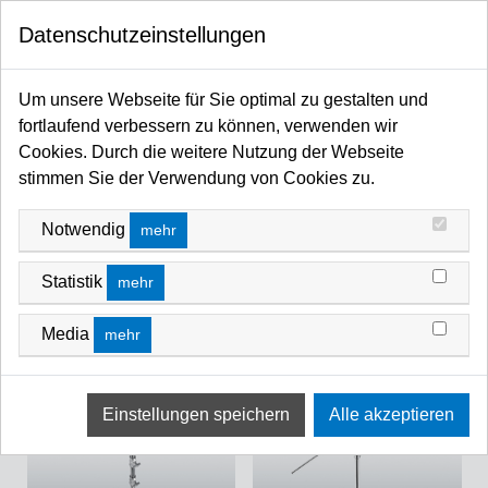
0
Datenschutzeinstellungen
Startseite
Stative / Booms / Lifte / Wind-up / Rollenstative / Foto-Video-Cine Stative
Stative, Rollenstative & Booms
Um unsere Webseite für Sie optimal zu gestalten und
STATIVE, ROLLENSTATIVE & BOOMS
fortlaufend verbessern zu können, verwenden wir
Cookies. Durch die weitere Nutzung der Webseite
stimmen Sie der Verwendung von Cookies zu.
Notwendig
mehr
Statistik
mehr
Media
mehr
Baby Stand (bis 10kg)
Junior Stand (bis 40kg)