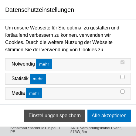
0
Datenschutzeinstellungen
Startseite
Licht / Spots / Scheinwerfer / Moving Heads / Profiler / Panels / Sticks / Fluter
Um unsere Webseite für Sie optimal zu gestalten und
LED
ARRI Orbiter / LED
Sonstiges ARRI Zubehör
Event Zubehör
fortlaufend verbessern zu können, verwenden wir
EVENT ZUBEHÖR
Cookies. Durch die weitere Nutzung der Webseite
FILTERN NACH
SORTIEREN NACH
stimmen Sie der Verwendung von Cookies zu.
Notwendig
mehr
Statistik
mehr
Media
mehr
ARRI Verbindungskabel Event,
1200W/1800W, 15m mit
Schaltbau Stecker M1, 6 pol. +
ARRI Verbindungskabel Event,
PE
575W, 5m