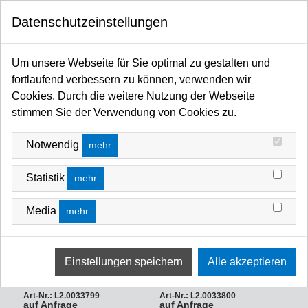
0
Datenschutzeinstellungen
Startseite
Licht / Spots / Scheinwerfer / Moving Heads / Profiler / Panels / Sticks / Fluter
Um unsere Webseite für Sie optimal zu gestalten und
LED
ARRI Orbiter / LED
ARRI Orbiter Lamphead Control
fortlaufend verbessern zu können, verwenden wir
ARRI ORBITER LAMPHEAD CONTROL
Cookies. Durch die weitere Nutzung der Webseite
FILTERN NACH
NEUSTE ZUERST
stimmen Sie der Verwendung von Cookies zu.
Notwendig
mehr
Statistik
mehr
Media
mehr
ARRI Cable for Orbiter Control
ARRI Cable for Orbiter Control
Panel, 5 m
Panel, 15 m
Art-Nr.: L2.0033799
Art-Nr.: L2.0033800
auf Anfrage
auf Anfrage