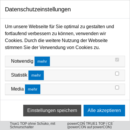
0
Datenschutzeinstellungen
Startseite
Licht / Spots / Scheinwerfer / Moving Heads / Profiler / Panels / Sticks / Fluter
Um unsere Webseite für Sie optimal zu gestalten und
LED
ARRI Orbiter / LED
Sonstiges ARRI Zubehör
fortlaufend verbessern zu können, verwenden wir
Netzkabel / Daisy Chain Netzkabel
NETZKABEL / DAISY CHAIN NETZKABEL
Cookies. Durch die weitere Nutzung der Webseite
stimmen Sie der Verwendung von Cookies zu.
FILTERN NACH
NEUSTE ZUERST
Notwendig
mehr
Statistik
mehr
Media
mehr
ARRI Netzkabel, 3m, powerCon
ARRI Daisy Chain Cable, 3m,
True1 TOP ohne Schuko, mit
powerCON TRUE1 TOP / CE
Schnurschalter
(powerCON auf powerCON)