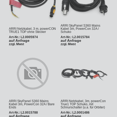
ARRI SkyPanel S360 Mains
ARRI Netzkabel, 3 m, powerCON
Kabel 3m, PowerCon 32A /
TRUE1 TOP ohne Stecker
Schuko
Art-Nr.: L2.0005974
Art-Nr.: L2.0015784
auf Anfrage
auf Anfrage
zzgl. Mwst
zzgl. Mwst
ARRI SkyPanel S360 Mains
ARRI Netzkabel, 3m, powerCon
Kabel 3m, PowerCon 32A / Bare
True1 TOP Schuko, mit
Ends
Schnurschalter (u.a. für Orbiter)
Art-Nr.: L2.0015788
Art-Nr.: L2.0001486
auf Anfrage
auf Anfrage