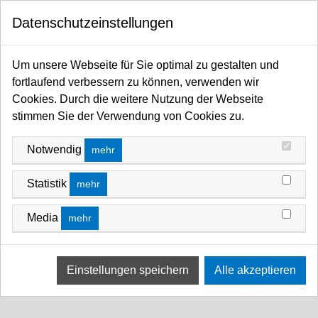
0
Datenschutzeinstellungen
Startseite
Traversen / Rigging Kettenzüge / Anschlagmittel / Arbeitsschutz
Traversen
Roofing Systems
High Load Roof
Um unsere Webseite für Sie optimal zu gestalten und
HIGH LOAD ROOF
fortlaufend verbessern zu können, verwenden wir
Cookies. Durch die weitere Nutzung der Webseite
FILTERN NACH
SORTIEREN NACH
stimmen Sie der Verwendung von Cookies zu.
Keine Ergebnisse
Notwendig
mehr
Wir konnten keine Übereinstimmung für diese Filter
finden.
Statistik
mehr
Bitte versuchen Sie eine andere Wahl.
Media
mehr