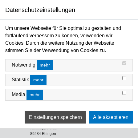
0
Datenschutzeinstellungen
Startseite
Traversen / Rigging Kettenzüge / Anschlagmittel / Arbeitsschutz
Traversen
Kreise/Kreissegmente
Um unsere Webseite für Sie optimal zu gestalten und
KREISE/KREISSEGMENTE
fortlaufend verbessern zu können, verwenden wir
Cookies. Durch die weitere Nutzung der Webseite
stimmen Sie der Verwendung von Cookies zu.
Notwendig
mehr
Statistik
mehr
Kreise
Kreissegmente
Media
mehr
ultralite.eu
Ultralite Deutschland Härle Lichttechnik GmbH
Riedkäppele 13
89584 Ehingen