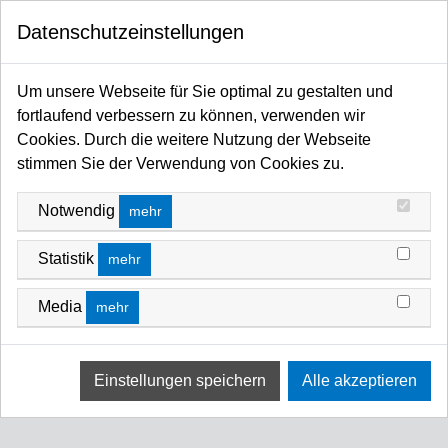
0
Datenschutzeinstellungen
Startseite
Traversen / Rigging Kettenzüge / Anschlagmittel / Arbeitsschutz
Anschlagmittel
O-Ringe
Um unsere Webseite für Sie optimal zu gestalten und
O-RINGE
fortlaufend verbessern zu können, verwenden wir
Cookies. Durch die weitere Nutzung der Webseite
FILTERN NACH
SORTIEREN NACH
stimmen Sie der Verwendung von Cookies zu.
Keine Ergebnisse
Notwendig
mehr
Wir konnten keine Übereinstimmung für diese Filter
finden.
Statistik
mehr
Bitte versuchen Sie eine andere Wahl.
Media
mehr