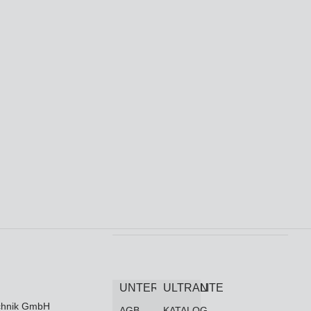
UNTERNEHMEN
ULTRALITE
technik GmbH
AGB
KATALOG