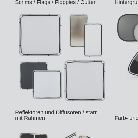
Ha
Scrims / Flags / Floppies / Cutter
Hintergru
Le
Fo
DM
Jo
Po
Zi
Ar
La
Zu
HM
So
Tr
Xe
In
Ar
St
Li
Reflektoren und Diffusoren / starr -
Sa
mit Rahmen
Farb- und
St
Au