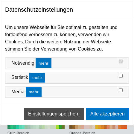
0
Datenschutzeinstellungen
Startseite
Filter / Farbfilter
Farbfilter Rollen und Zuschnitte
FARBFILTER ROLLEN UND ZUSCHNITTE
Um unsere Webseite für Sie optimal zu gestalten und
fortlaufend verbessern zu können, verwenden wir
Cookies. Durch die weitere Nutzung der Webseite
stimmen Sie der Verwendung von Cookies zu.
Notwendig
mehr
Statistik
mehr
Blau-Bereich
Gelb-Bereich
Media
mehr
Grün-Bereich
Orange-Bereich