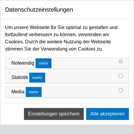
0
Datenschutzeinstellungen
Startseite
Kabel / Stecker / Verteiler
Steckverbinder
XLR
XLR
Um unsere Webseite für Sie optimal zu gestalten und
fortlaufend verbessern zu können, verwenden wir
Cookies. Durch die weitere Nutzung der Webseite
stimmen Sie der Verwendung von Cookies zu.
Notwendig
mehr
Statistik
mehr
3-Pol
4-Pol
Media
mehr