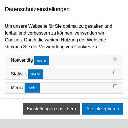
0
Datenschutzeinstellungen
Startseite
Kabel / Stecker / Verteiler
Powerboxen / PAR Bars / Verteilerleisten /-Peitschen
Powerboxen
Um unsere Webseite für Sie optimal zu gestalten und
POWERBOXEN
fortlaufend verbessern zu können, verwenden wir
Cookies. Durch die weitere Nutzung der Webseite
FILTERN NACH
SORTIEREN NACH
stimmen Sie der Verwendung von Cookies zu.
Keine Ergebnisse
Notwendig
mehr
Wir konnten keine Übereinstimmung für diese Filter
finden.
Statistik
mehr
Bitte versuchen Sie eine andere Wahl.
Media
mehr