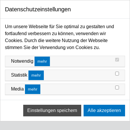
0
Datenschutzeinstellungen
Startseite
MANFROTTO SHOP
Baby Lightweight Stands
BABY LIGHTWEIGHT STANDS
Um unsere Webseite für Sie optimal zu gestalten und
fortlaufend verbessern zu können, verwenden wir
FILTERN NACH
SORTIEREN NACH
Cookies. Durch die weitere Nutzung der Webseite
stimmen Sie der Verwendung von Cookies zu.
Keine Ergebnisse
Notwendig
mehr
Wir konnten keine Übereinstimmung für diese Filter
finden.
Statistik
mehr
Bitte versuchen Sie eine andere Wahl.
Media
mehr