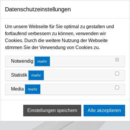
0
Datenschutzeinstellungen
Startseite
Flags / Scrims / Frames / Hintergründe / Stillleben / Fotoschirme / Diffusoren /
Um unsere Webseite für Sie optimal zu gestalten und
Reflektoren / Softboxen
fortlaufend verbessern zu können, verwenden wir
Hintergrund Foto allgemein
Hintergründe - faltbar/Textil/Vinyl
Cookies. Durch die weitere Nutzung der Webseite
stimmen Sie der Verwendung von Cookies zu.
Notwendig
mehr
Statistik
mehr
Media
mehr