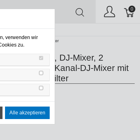
0
AV
Stock Clearing
en, verwenden wir
xer mit unabhängigem Kanalfilter
Cookies zu.
 DJM-250MK2, DJ-Mixer, 2
 SCHWARZ 2-Kanal-DJ-Mixer mit
gigem Kanalfilter
0MK2