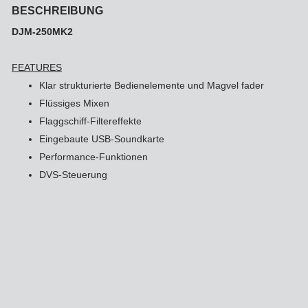
Ha
BESCHREIBUNG
Le
Fo
DJM-250MK2
DM
Jo
FEATURES
Po
Klar strukturierte Bedienelemente und Magvel fader
Flüssiges Mixen
Zi
Ar
La
Flaggschiff-Filtereffekte
Zu
Eingebaute USB-Soundkarte
Performance-Funktionen
HM
So
DVS-Steuerung
Tr
Xe
In
Ar
St
Li
Sa
St
Au