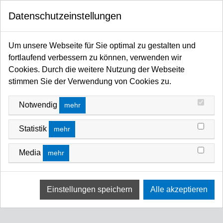
0
Datenschutzeinstellungen
Startseite
Leuchtmittel / Fassungen
Entladungslampen
OSRAM Entertainment
OSRAM HTI
Um unsere Webseite für Sie optimal zu gestalten und
fortlaufend verbessern zu können, verwenden wir
Cookies. Durch die weitere Nutzung der Webseite
OSRAM HTI 1200W/SE XS, SharXs,
stimmen Sie der Verwendung von Cookies zu.
100V, 1200W, Sockel GY22 5400K, 750h,
GY22 vgl. MSR 1200 SA GY22 / 6000K
Notwendig
mehr
Art-Nr.: OSHTI 1200W/SE XS
Statistik
mehr
BESCHREIBUNG
Halogen-Metalldampflampe, einseitig gesockelt.
Media
mehr
Anwendungsgebiete:
Film- und Fernsehaufnahmen unter Tageslichtbedingungen, im
Studio oder im Freien
Film- und TV-Produktion (höhere Watt-Leistungen)
Bühne (Dramaturgielicht)
Entertainment