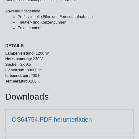
Halogen-Studiolampe, einseitig gesockelt.
Anwendungsgebiete:
Professionelle Film- und Fernsehaufnahmen
Theater- und Konzertbühnen
Entertainment
DETAILS
Lampenleistung:
1200 W
Netzspannung:
230 V
Sockel:
GX 9.5
Lichtstrom:
30000 lm
Lebensdauer:
200 h
Temperatur:
3200 K
Downloads
OS64754.PDF herunterladen