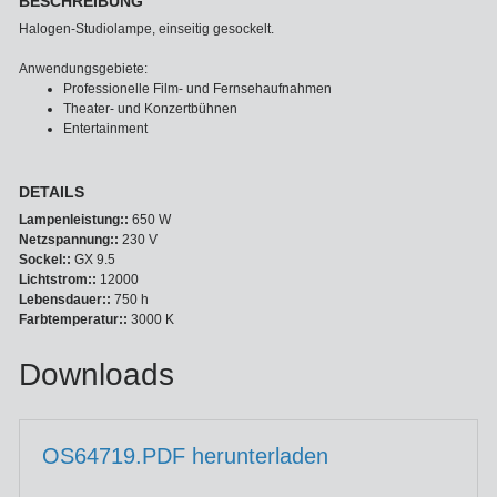
BESCHREIBUNG
Halogen-Studiolampe, einseitig gesockelt.
Anwendungsgebiete:
Professionelle Film- und Fernsehaufnahmen
Theater- und Konzertbühnen
Entertainment
DETAILS
Lampenleistung::
650 W
Netzspannung::
230 V
Sockel::
GX 9.5
Lichtstrom::
12000
Lebensdauer::
750 h
Farbtemperatur::
3000 K
Downloads
OS64719.PDF herunterladen