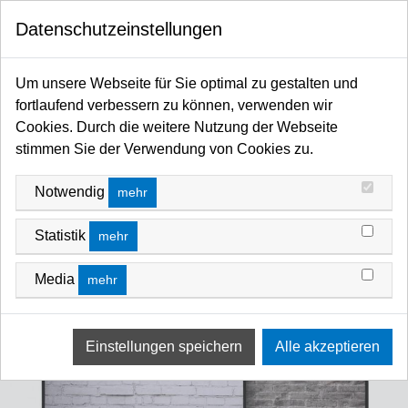
0
Datenschutzeinstellungen
Startseite
Flags / Scrims / Frames / Hintergründe / Stillleben / Fotoschirme / Diffusoren /
Um unsere Webseite für Sie optimal zu gestalten und
Reflektoren / Softboxen
fortlaufend verbessern zu können, verwenden wir
Hintergrund Foto allgemein
Hintergründe - faltbar/Textil/Vinyl
Cookies. Durch die weitere Nutzung der Webseite
stimmen Sie der Verwendung von Cookies zu.
Notwendig
mehr
Statistik
mehr
Media
mehr