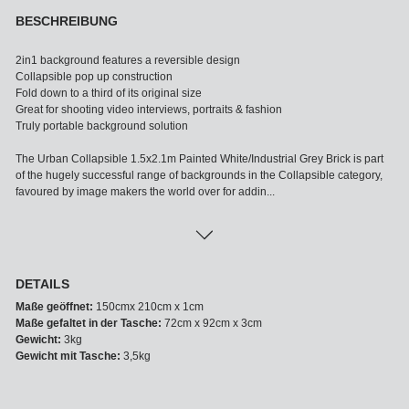
BESCHREIBUNG
2in1 background features a reversible design
Collapsible pop up construction
Fold down to a third of its original size
Great for shooting video interviews, portraits & fashion
Truly portable background solution
The Urban Collapsible 1.5x2.1m Painted White/Industrial Grey Brick is part
of the hugely successful range of backgrounds in the Collapsible category,
favoured by image makers the world over for addin...
DETAILS
Maße geöffnet:
150cmx 210cm x 1cm
Maße gefaltet in der Tasche:
72cm x 92cm x 3cm
Gewicht:
3kg
Gewicht mit Tasche:
3,5kg