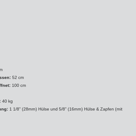
cm
ssen:
52 cm
ffnet:
100 cm
g
:
40 kg
ung:
1 1/8" (28mm) Hülse und 5/8" (16mm) Hülse & Zapfen (mit