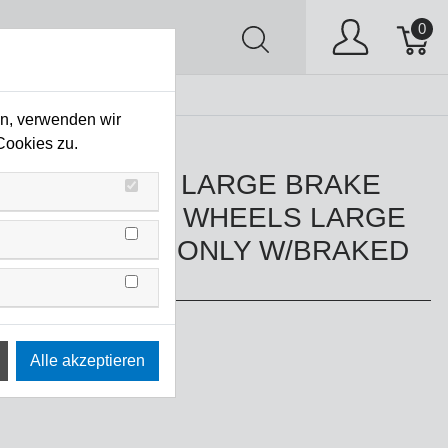
0
AV
Stock Clearing
en, verwenden wir
 W/BRAKED WHEELS
Cookies zu.
OTTO BLACK LARGE BRAKE
WITH BRAKED WHEELS LARGE
 FOLD/BASE ONLY W/BRAKED
S
E