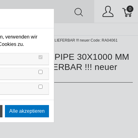
0
AV
Stock Clearing
en, verwenden wir
30X1000 MM !!! NICHT MEHR LIEFERBAR !!! neuer Code: RA04061
Cookies zu.
TTO STEEL PIPE 30X1000 MM
HT MEHR LIEFERBAR !!! neuer
RA04061