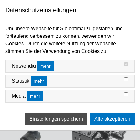
0
Datenschutzeinstellungen
Startseite
Coupler / Grip / Haken / Adapter / Zapfen / Autopole / Befestigungssysteme
Um unsere Webseite für Sie optimal zu gestalten und
Arme
Friction & Magic Arm
fortlaufend verbessern zu können, verwenden wir
Cookies. Durch die weitere Nutzung der Webseite
stimmen Sie der Verwendung von Cookies zu.
Notwendig
mehr
Statistik
mehr
Media
mehr