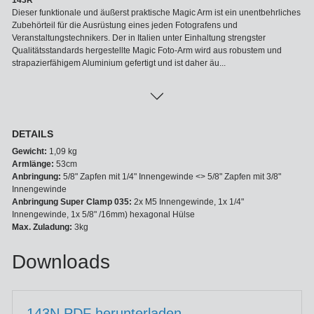
143R
Dieser funktionale und äußerst praktische Magic Arm ist ein unentbehrliches
Zubehörteil für die Ausrüstung eines jeden Fotografens und
Veranstaltungstechnikers. Der in Italien unter Einhaltung strengster
Qualitätsstandards hergestellte Magic Foto-Arm wird aus robustem und
strapazierfähigem Aluminium gefertigt und ist daher äu...
DETAILS
Gewicht:
1,09 kg
Armlänge:
53cm
Anbringung:
5/8" Zapfen mit 1/4" Innengewinde <> 5/8" Zapfen mit 3/8"
Innengewinde
Anbringung Super Clamp 035:
2x M5 Innengewinde, 1x 1/4"
Innengewinde, 1x 5/8" /16mm) hexagonal Hülse
Max. Zuladung:
3kg
Downloads
143N.PDF herunterladen