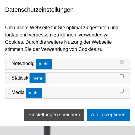
0
Datenschutzeinstellungen
Startseite
Coupler / Grip / Haken / Adapter / Zapfen / Autopole / Befestigungssysteme
Um unsere Webseite für Sie optimal zu gestalten und
Arme
Friction & Magic Arm
fortlaufend verbessern zu können, verwenden wir
Cookies. Durch die weitere Nutzung der Webseite
stimmen Sie der Verwendung von Cookies zu.
Notwendig
mehr
Statistik
mehr
Media
mehr