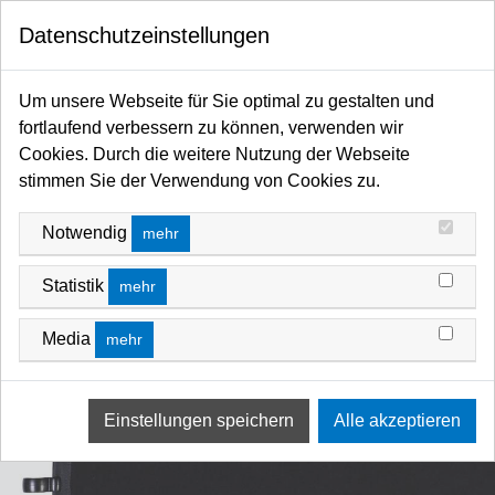
0
Datenschutzeinstellungen
Startseite
Flags / Scrims / Frames / Hintergründe / Stillleben / Fotoschirme / Diffusoren /
Um unsere Webseite für Sie optimal zu gestalten und
Reflektoren / Softboxen
fortlaufend verbessern zu können, verwenden wir
Hintergrund Foto allgemein
Hintergründe - faltbar/Textil/Vinyl
Cookies. Durch die weitere Nutzung der Webseite
stimmen Sie der Verwendung von Cookies zu.
Notwendig
mehr
Statistik
mehr
Media
mehr