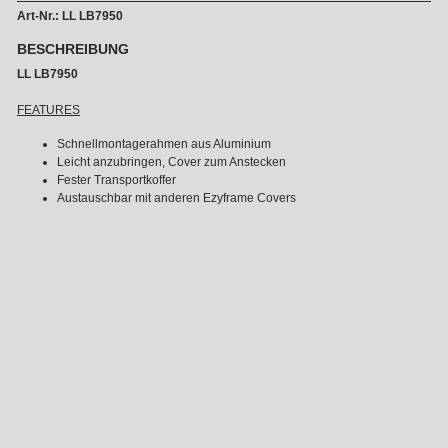
Art-Nr.: LL LB7950
BESCHREIBUNG
LL LB7950
FEATURES
Schnellmontagerahmen aus Aluminium
Leicht anzubringen, Cover zum Anstecken
Fester Transportkoffer
Austauschbar mit anderen Ezyframe Covers