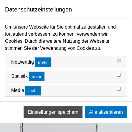
0
Datenschutzeinstellungen
Startseite
Flags / Scrims / Frames / Hintergründe / Stillleben / Fotoschirme / Diffusoren /
Um unsere Webseite für Sie optimal zu gestalten und
Reflektoren / Softboxen
fortlaufend verbessern zu können, verwenden wir
Hintergrund Foto allgemein
Hintergründe - faltbar/Textil/Vinyl
Cookies. Durch die weitere Nutzung der Webseite
stimmen Sie der Verwendung von Cookies zu.
Notwendig
mehr
Statistik
mehr
Media
mehr