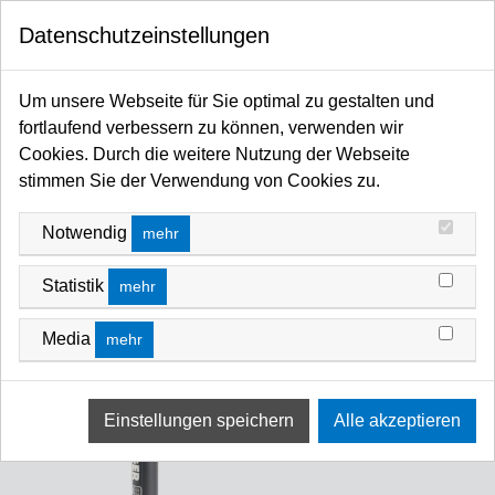
0
Datenschutzeinstellungen
Startseite
Coupler / Grip / Haken / Adapter / Zapfen / Autopole / Befestigungssysteme
Um unsere Webseite für Sie optimal zu gestalten und
Arme
Friction & Magic Arm
fortlaufend verbessern zu können, verwenden wir
Cookies. Durch die weitere Nutzung der Webseite
stimmen Sie der Verwendung von Cookies zu.
Notwendig
mehr
Statistik
mehr
Media
mehr