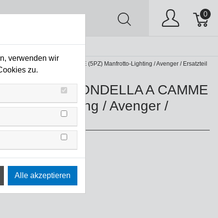
0
AV
Stock Clearing
en, verwenden wir
TO ASS RONDELLA A CAMME (5PZ) Manfrotto-Lighting / Avenger / Ersatzteil
Cookies zu.
OTTO ASS RONDELLA A CAMME
nfrotto-Lighting / Avenger /
il
V