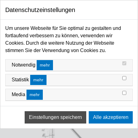
0
Datenschutzeinstellungen
Startseite
Coupler / Grip / Haken / Adapter / Zapfen / Autopole / Befestigungssysteme
Um unsere Webseite für Sie optimal zu gestalten und
Grip Zubehör
fortlaufend verbessern zu können, verwenden wir
Cookies. Durch die weitere Nutzung der Webseite
stimmen Sie der Verwendung von Cookies zu.
Notwendig
mehr
Statistik
mehr
Media
mehr