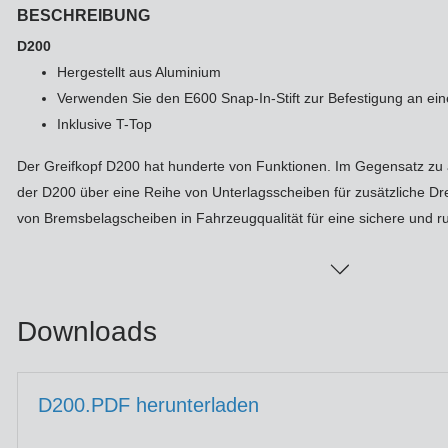
Ha
BESCHREIBUNG
Le
Fo
D200
DM
Hergestellt aus Aluminium
Jo
Verwenden Sie den E600 Snap-In-Stift zur Befestigung an e
Po
Inklusive T-Top
Zi
Ar
La
Der Greifkopf D200 hat hunderte von Funktionen. Im Gegensatz zu a
der D200 über eine Reihe von Unterlagsscheiben für zusätzliche
Zu
von Bremsbelagscheiben in Fahrzeugqualität für eine sichere und rut
HM
So
Tr
Xe
In
Ar
Downloads
St
Li
Sa
D200.PDF herunterladen
St
Au